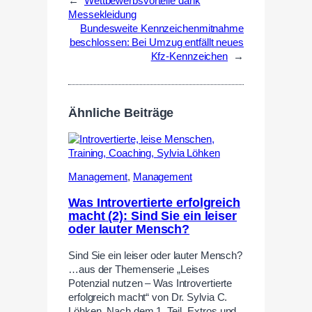
←
Wettbewerbsvorteile dank
Messekleidung
Bundesweite Kennzeichenmitnahme
beschlossen: Bei Umzug entfällt neues
Kfz-Kennzeichen
→
Ähnliche Beiträge
Management
,
Management
Was Introvertierte erfolgreich
macht (2): Sind Sie ein leiser
oder lauter Mensch?
Sind Sie ein leiser oder lauter Mensch?
…aus der Themenserie „Leises
Potenzial nutzen – Was Introvertierte
erfolgreich macht“ von Dr. Sylvia C.
Löhken. Nach dem 1. Teil „Extros und