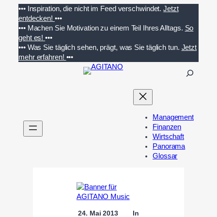
Zum
•••
Inspiration, die nicht im Feed verschwindet.
Jetzt
Inhalt
entdecken!
•••
springen
•••
Machen Sie Motivation zu einem Teil Ihres Alltags.
So
geht es!
•••
•••
Was Sie täglich sehen, prägt, was Sie täglich tun.
Jetzt
mehr erfahren!
•••
S
u
c
h
e
Management
n
Finanzen
Wirtschaft
Panorama
Glossar
24. Mai 2013
In