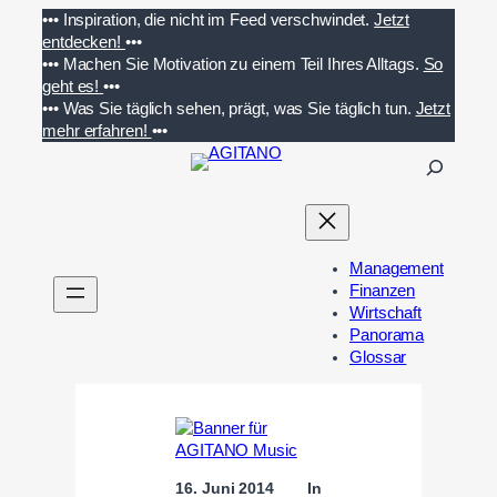
Zum
•••
Inspiration, die nicht im Feed verschwindet.
Jetzt
Inhalt
entdecken!
•••
springen
•••
Machen Sie Motivation zu einem Teil Ihres Alltags.
So
geht es!
•••
•••
Was Sie täglich sehen, prägt, was Sie täglich tun.
Jetzt
mehr erfahren!
•••
S
u
c
h
e
Management
n
Finanzen
Wirtschaft
Panorama
Glossar
16. Juni 2014
In