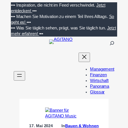
Zum
•••
Inspiration, die nicht im Feed verschwindet.
Jetzt
Inhalt
entdecken!
•••
springen
•••
Machen Sie Motivation zu einem Teil Ihres Alltags.
So
geht es!
•••
•••
Was Sie täglich sehen, prägt, was Sie täglich tun.
Jetzt
mehr erfahren!
•••
S
u
c
h
e
Management
n
Finanzen
Wirtschaft
Panorama
Glossar
17. Mai 2024
In
Bauen & Wohnen