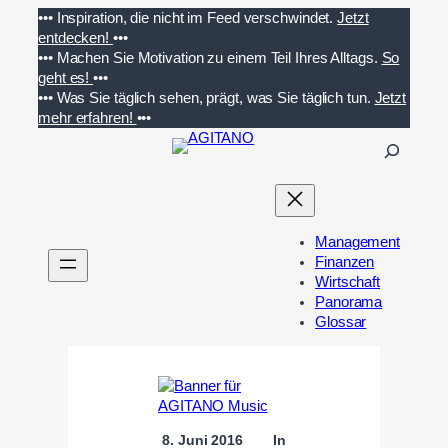
Zum
•••
Inspiration, die nicht im Feed verschwindet.
Jetzt
Inhalt
entdecken!
•••
springen
•••
Machen Sie Motivation zu einem Teil Ihres Alltags.
So
geht es!
•••
•••
Was Sie täglich sehen, prägt, was Sie täglich tun.
Jetzt
mehr erfahren!
•••
S
u
c
h
e
Management
n
Finanzen
Wirtschaft
Panorama
Glossar
8. Juni 2016
In