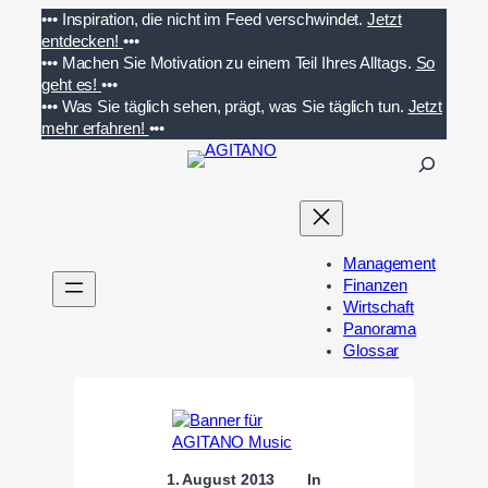
Zum
•••
Inspiration, die nicht im Feed verschwindet.
Jetzt
Inhalt
entdecken!
•••
springen
•••
Machen Sie Motivation zu einem Teil Ihres Alltags.
So
geht es!
•••
•••
Was Sie täglich sehen, prägt, was Sie täglich tun.
Jetzt
mehr erfahren!
•••
S
u
c
h
e
Management
n
Finanzen
Wirtschaft
Panorama
Glossar
1. August 2013
In