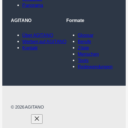
Panorama
AGITANO
Formate
Über AGITANO
Glossar
Werben auf AGITANO
Berufe
Kontakt
Zitate
Menschen
Tools
Redewendungen
© 2026 AGITANO