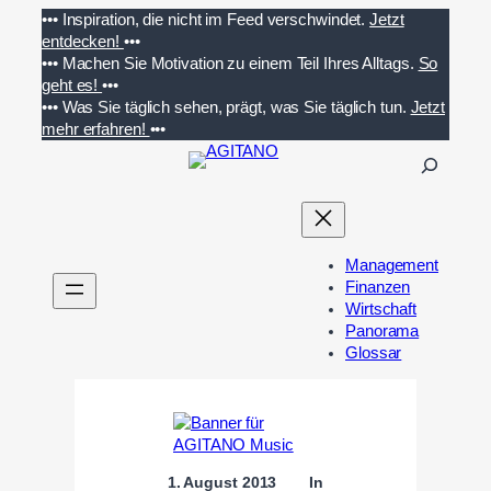
Zum
•••
Inspiration, die nicht im Feed verschwindet.
Jetzt
Inhalt
entdecken!
•••
springen
•••
Machen Sie Motivation zu einem Teil Ihres Alltags.
So
geht es!
•••
•••
Was Sie täglich sehen, prägt, was Sie täglich tun.
Jetzt
mehr erfahren!
•••
S
u
c
h
e
Management
n
Finanzen
Wirtschaft
Panorama
Glossar
1. August 2013
In