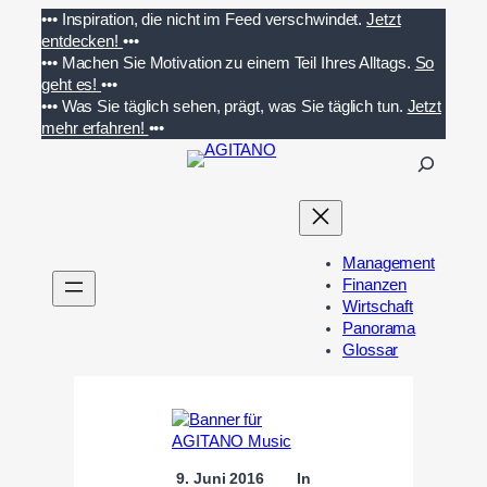
Zum
•••
Inspiration, die nicht im Feed verschwindet.
Jetzt
Inhalt
entdecken!
•••
springen
•••
Machen Sie Motivation zu einem Teil Ihres Alltags.
So
geht es!
•••
•••
Was Sie täglich sehen, prägt, was Sie täglich tun.
Jetzt
mehr erfahren!
•••
S
u
c
h
e
Management
n
Finanzen
Wirtschaft
Panorama
Glossar
9. Juni 2016
In