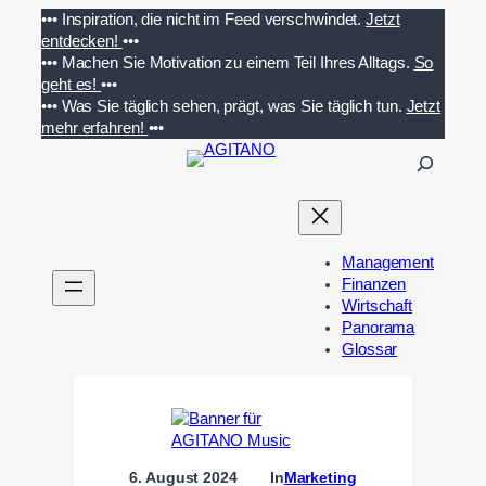
Zum
•••
Inspiration, die nicht im Feed verschwindet.
Jetzt
Inhalt
entdecken!
•••
springen
•••
Machen Sie Motivation zu einem Teil Ihres Alltags.
So
geht es!
•••
•••
Was Sie täglich sehen, prägt, was Sie täglich tun.
Jetzt
mehr erfahren!
•••
S
u
c
h
e
Management
n
Finanzen
Wirtschaft
Panorama
Glossar
6. August 2024
In
Marketing