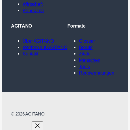
Wirtschaft
Panorama
AGITANO
Formate
Über AGITANO
Glossar
Werben auf AGITANO
Berufe
Kontakt
Zitate
Menschen
Tools
Redewendungen
© 2026 AGITANO