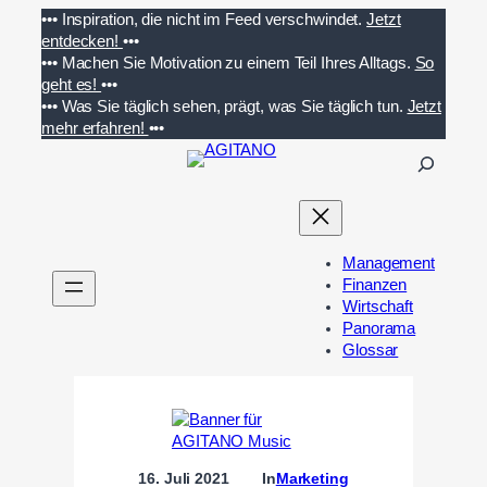
Zum
•••
Inspiration, die nicht im Feed verschwindet.
Jetzt
Inhalt
entdecken!
•••
springen
•••
Machen Sie Motivation zu einem Teil Ihres Alltags.
So
geht es!
•••
•••
Was Sie täglich sehen, prägt, was Sie täglich tun.
Jetzt
mehr erfahren!
•••
S
u
c
h
e
Management
n
Finanzen
Wirtschaft
Panorama
Glossar
16. Juli 2021
In
Marketing