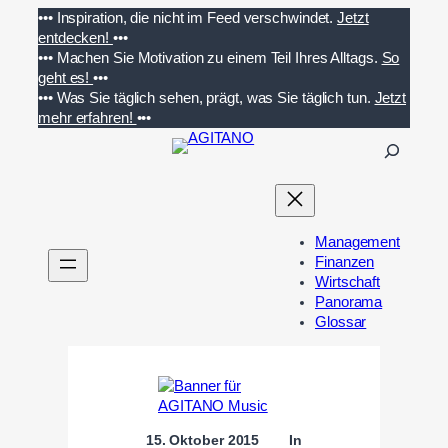
Zum
•••
Inspiration, die nicht im Feed verschwindet.
Jetzt
Inhalt
entdecken!
•••
springen
•••
Machen Sie Motivation zu einem Teil Ihres Alltags.
So
geht es!
•••
•••
Was Sie täglich sehen, prägt, was Sie täglich tun.
Jetzt
mehr erfahren!
•••
S
u
c
h
e
Management
n
Finanzen
Wirtschaft
Panorama
Glossar
15. Oktober 2015
In