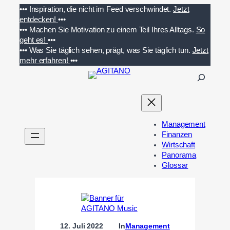
Zum
•••
Inspiration, die nicht im Feed verschwindet.
Jetzt
Inhalt
entdecken!
•••
springen
•••
Machen Sie Motivation zu einem Teil Ihres Alltags.
So
geht es!
•••
•••
Was Sie täglich sehen, prägt, was Sie täglich tun.
Jetzt
mehr erfahren!
•••
S
u
c
h
e
Management
n
Finanzen
Wirtschaft
Panorama
Glossar
12. Juli 2022
In
Management