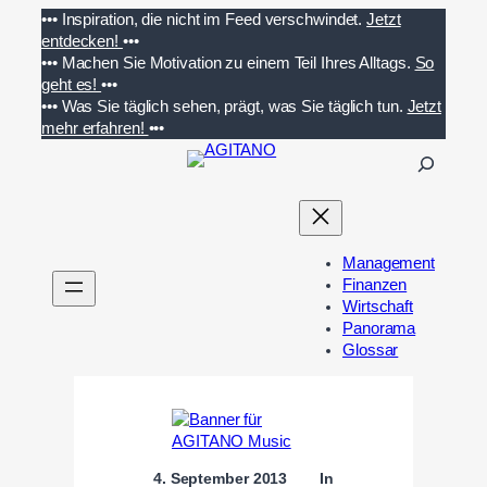
Zum
•••
Inspiration, die nicht im Feed verschwindet.
Jetzt
Inhalt
entdecken!
•••
springen
•••
Machen Sie Motivation zu einem Teil Ihres Alltags.
So
geht es!
•••
•••
Was Sie täglich sehen, prägt, was Sie täglich tun.
Jetzt
mehr erfahren!
•••
S
u
c
h
e
Management
n
Finanzen
Wirtschaft
Panorama
Glossar
4. September 2013
In