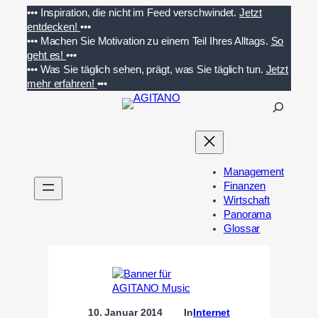
Zum
•••
Inspiration, die nicht im Feed verschwindet.
Jetzt
Inhalt
entdecken!
•••
springen
•••
Machen Sie Motivation zu einem Teil Ihres Alltags.
So
geht es!
•••
•••
Was Sie täglich sehen, prägt, was Sie täglich tun.
Jetzt
mehr erfahren!
•••
S
u
c
h
e
Management
n
Finanzen
Wirtschaft
Panorama
Glossar
10. Januar 2014
In
Internet