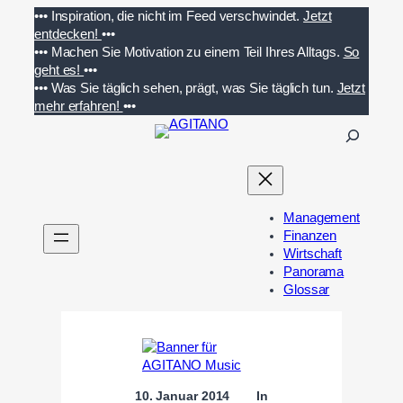
Zum
•••
Inspiration, die nicht im Feed verschwindet.
Jetzt
Inhalt
entdecken!
•••
springen
•••
Machen Sie Motivation zu einem Teil Ihres Alltags.
So
geht es!
•••
•••
Was Sie täglich sehen, prägt, was Sie täglich tun.
Jetzt
mehr erfahren!
•••
S
u
c
h
e
Management
n
Finanzen
Wirtschaft
Panorama
Glossar
10. Januar 2014
In