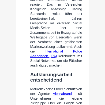
reagiert. Das im Vereinigten
Königreich ansässige Trading
Standards Institut führt seit
bereitseineinhalb Jahren
Gespräche mit diversen Social
Media-Seiten über eine
Zusammenarbeit in Bezug auf die
Weitergabe von Userdaten, wenn
der Verdacht einer gefälschten
Markenwerbung aufkommt. Auch
die
I
nternational
P
olice
A
ssociation (IPA)
kollaboriert mit
Social Networks, um die Fälscher
ausfindig zu machen.
Aufklärungsarbeit
entscheidend
Markenexperte Oliver Schmitt von
der Agentur
viennabrand
rät
Unternehmen die eigene
Zielgruppe über die Folgen von