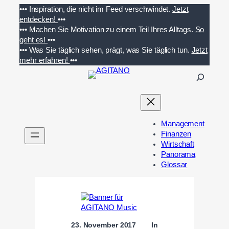
Zum
•••
Inspiration, die nicht im Feed verschwindet.
Jetzt
Inhalt
entdecken!
•••
springen
•••
Machen Sie Motivation zu einem Teil Ihres Alltags.
So
geht es!
•••
•••
Was Sie täglich sehen, prägt, was Sie täglich tun.
Jetzt
mehr erfahren!
•••
S
u
c
h
e
Management
n
Finanzen
Wirtschaft
Panorama
Glossar
23. November 2017
In