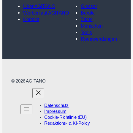
Über AGITANO
Glossar
Werben auf AGITANO
Berufe
Kontakt
Zitate
Menschen
Tools
Redewendungen
© 2026 AGITANO
Datenschutz
Impressum
Cookie-Richtlinie (EU)
Redaktions- & KI-Policy