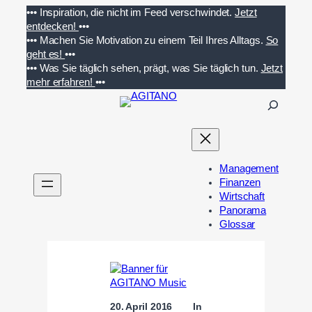
Zum
•••
Inspiration, die nicht im Feed verschwindet.
Jetzt
Inhalt
entdecken!
•••
springen
•••
Machen Sie Motivation zu einem Teil Ihres Alltags.
So
geht es!
•••
•••
Was Sie täglich sehen, prägt, was Sie täglich tun.
Jetzt
mehr erfahren!
•••
S
u
c
h
e
Management
n
Finanzen
Wirtschaft
Panorama
Glossar
20. April 2016
In