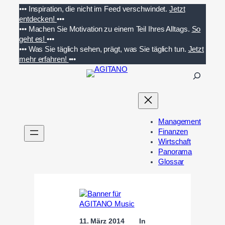
Zum
•••
Inspiration, die nicht im Feed verschwindet.
Jetzt
Inhalt
entdecken!
•••
springen
•••
Machen Sie Motivation zu einem Teil Ihres Alltags.
So
geht es!
•••
•••
Was Sie täglich sehen, prägt, was Sie täglich tun.
Jetzt
mehr erfahren!
•••
S
u
c
h
e
Management
n
Finanzen
Wirtschaft
Panorama
Glossar
11. März 2014
In