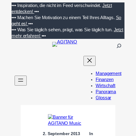
Zum
•••
Inspiration, die nicht im Feed verschwindet.
Jetzt
Inhalt
entdecken!
•••
springen
•••
Machen Sie Motivation zu einem Teil Ihres Alltags.
So
geht es!
•••
•••
Was Sie täglich sehen, prägt, was Sie täglich tun.
Jetzt
mehr erfahren!
•••
S
u
c
h
e
Management
n
Finanzen
Wirtschaft
Panorama
Glossar
2. September 2013
In