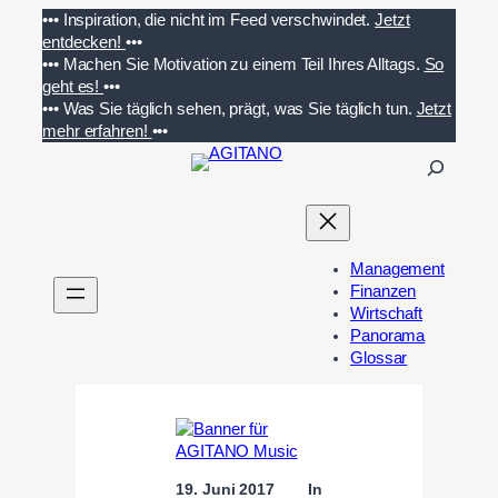
Zum
•••
Inspiration, die nicht im Feed verschwindet.
Jetzt
Inhalt
entdecken!
•••
springen
•••
Machen Sie Motivation zu einem Teil Ihres Alltags.
So
geht es!
•••
•••
Was Sie täglich sehen, prägt, was Sie täglich tun.
Jetzt
mehr erfahren!
•••
S
u
c
h
e
Management
n
Finanzen
Wirtschaft
Panorama
Glossar
19. Juni 2017
In