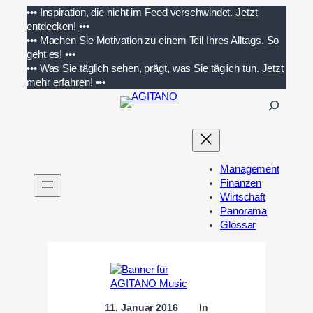
Zum
•••
Inspiration, die nicht im Feed verschwindet.
Jetzt
Inhalt
entdecken!
•••
springen
•••
Machen Sie Motivation zu einem Teil Ihres Alltags.
So
geht es!
•••
•••
Was Sie täglich sehen, prägt, was Sie täglich tun.
Jetzt
mehr erfahren!
•••
S
u
c
h
e
Management
n
Finanzen
Wirtschaft
Panorama
Glossar
11. Januar 2016
In