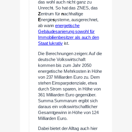
das wohl auch nicht ganz zu
Unrecht. So hat das ZNES, das
Z
entrum für
n
achhaltige
E
nergie
s
ysteme, ausgerechnet,
ab wann
energetische
Gebäudesanierung sowohl für
Immobilienbesitzer als auch den
Staat lukrativ
ist.
Die Berechnungen zeigen: Auf die
deutsche Volkswirtschaft
kommen bis zum Jahr 2050
energetische Mehrkosten in Höhe
von 237 Milliarden Euro zu. Dem
stehen Einsparpotenziale, etwa
durch Strom sparen, in Höhe von
361 Milliarden Euro gegenüber.
Summa Summarum ergibt sich
daraus ein volkswirtschaftlicher
Gesamtgewinn in Höhe von 124
Milliarden Euro.
Dabei bietet der Alltag auch hier