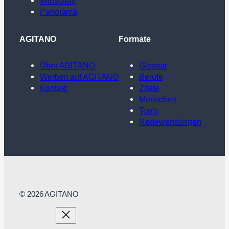
Wirtschaft
Panorama
AGITANO
Formate
Über AGITANO
Glossar
Werben auf AGITANO
Berufe
Kontakt
Zitate
Menschen
Tools
Redewendungen
© 2026 AGITANO