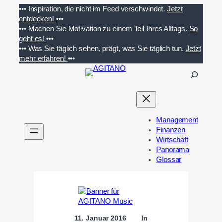
Zum
•••
Inspiration, die nicht im Feed verschwindet.
Jetzt
Inhalt
entdecken!
•••
springen
•••
Machen Sie Motivation zu einem Teil Ihres Alltags.
So
geht es!
•••
•••
Was Sie täglich sehen, prägt, was Sie täglich tun.
Jetzt
mehr erfahren!
•••
S
u
c
h
e
Management
n
Finanzen
Wirtschaft
Panorama
Glossar
11. Januar 2016
In