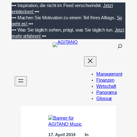
Zum
•••
Inspiration, die nicht im Feed verschwindet.
Jetzt
Inhalt
entdecken!
•••
springen
•••
Machen Sie Motivation zu einem Teil Ihres Alltags.
So
geht es!
•••
•••
Was Sie täglich sehen, prägt, was Sie täglich tun.
Jetzt
mehr erfahren!
•••
S
u
c
h
e
Management
n
Finanzen
Wirtschaft
Panorama
Glossar
17. April 2014
In