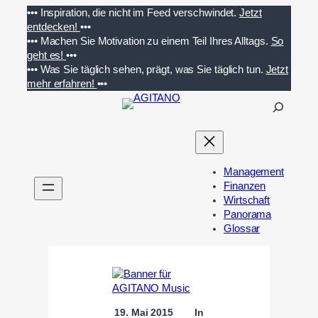
Zum
•••
Inspiration, die nicht im Feed verschwindet.
Jetzt
Inhalt
entdecken!
•••
springen
•••
Machen Sie Motivation zu einem Teil Ihres Alltags.
So
geht es!
•••
•••
Was Sie täglich sehen, prägt, was Sie täglich tun.
Jetzt
mehr erfahren!
•••
S
u
c
h
e
Management
n
Finanzen
Wirtschaft
Panorama
Glossar
19. Mai 2015
In