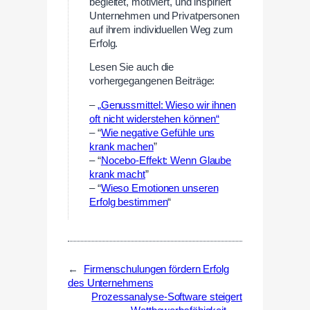
begleitet, motiviert, und inspiriert
Unternehmen und Privatpersonen
auf ihrem individuellen Weg zum
Erfolg.
Lesen Sie auch die
vorhergegangenen Beiträge:
–
„Genussmittel: Wieso wir ihnen
oft nicht widerstehen können“
– “
Wie negative Gefühle uns
krank machen
”
– “
Nocebo-Effekt: Wenn Glaube
krank macht
”
– “
Wieso Emotionen unseren
Erfolg bestimmen
“
←
Firmenschulungen fördern Erfolg
des Unternehmens
Prozessanalyse-Software steigert