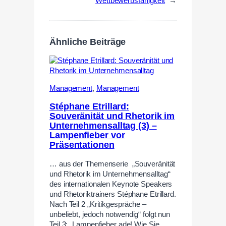
Wettbewerbsfähigkeit
→
Ähnliche Beiträge
Management
,
Management
Stéphane Etrillard:
Souveränität und Rhetorik im
Unternehmensalltag (3) –
Lampenfieber vor
Präsentationen
… aus der Themenserie „Souveränität
und Rhetorik im Unternehmensalltag“
des internationalen Keynote Speakers
und Rhetoriktrainers Stéphane Etrillard.
Nach Teil 2 „Kritikgespräche –
unbeliebt, jedoch notwendig“ folgt nun
Teil 3: „Lampenfieber ade! Wie Sie