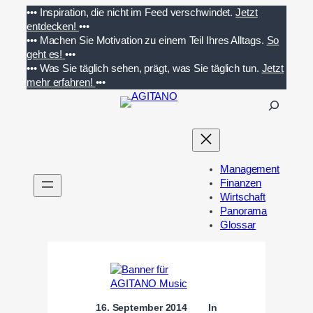
Zum
•••
Inspiration, die nicht im Feed verschwindet.
Jetzt
Inhalt
entdecken!
•••
springen
•••
Machen Sie Motivation zu einem Teil Ihres Alltags.
So
geht es!
•••
•••
Was Sie täglich sehen, prägt, was Sie täglich tun.
Jetzt
mehr erfahren!
•••
S
u
c
h
e
Management
n
Finanzen
Wirtschaft
Panorama
Glossar
16. September 2014
In