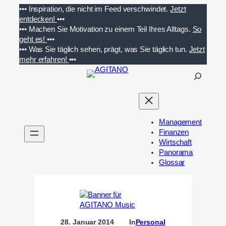
Zum
•••
Inspiration, die nicht im Feed verschwindet.
Jetzt
Inhalt
entdecken!
•••
springen
•••
Machen Sie Motivation zu einem Teil Ihres Alltags.
So
geht es!
•••
•••
Was Sie täglich sehen, prägt, was Sie täglich tun.
Jetzt
mehr erfahren!
•••
S
u
c
h
e
Management
n
Finanzen
Wirtschaft
Panorama
Glossar
28. Januar 2014
In
Personal