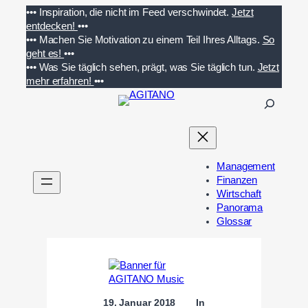
Zum
•••
Inspiration, die nicht im Feed verschwindet.
Jetzt
Inhalt
entdecken!
•••
springen
•••
Machen Sie Motivation zu einem Teil Ihres Alltags.
So
geht es!
•••
•••
Was Sie täglich sehen, prägt, was Sie täglich tun.
Jetzt
mehr erfahren!
•••
S
u
c
h
e
Management
n
Finanzen
Wirtschaft
Panorama
Glossar
19. Januar 2018
In