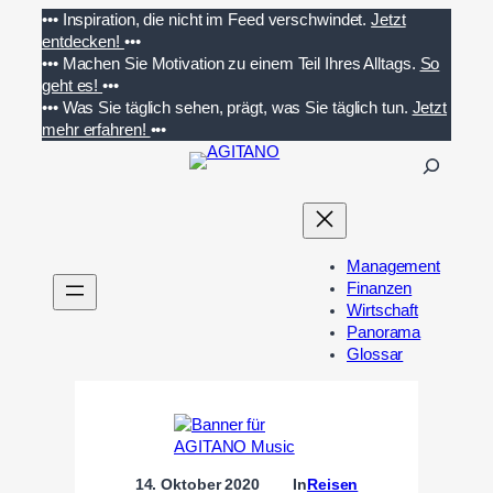
Zum
•••
Inspiration, die nicht im Feed verschwindet.
Jetzt
Inhalt
entdecken!
•••
springen
•••
Machen Sie Motivation zu einem Teil Ihres Alltags.
So
geht es!
•••
•••
Was Sie täglich sehen, prägt, was Sie täglich tun.
Jetzt
mehr erfahren!
•••
S
u
c
h
e
Management
n
Finanzen
Wirtschaft
Panorama
Glossar
14. Oktober 2020
In
Reisen