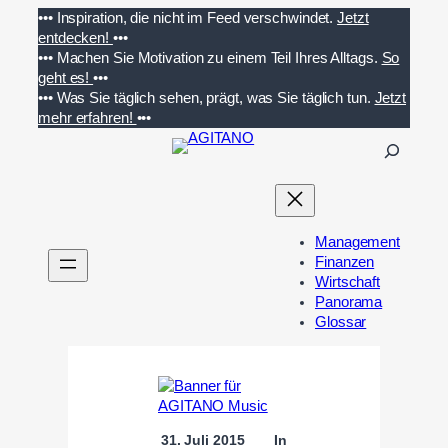
Zum
•••
Inspiration, die nicht im Feed verschwindet.
Jetzt
Inhalt
entdecken!
•••
springen
•••
Machen Sie Motivation zu einem Teil Ihres Alltags.
So
geht es!
•••
•••
Was Sie täglich sehen, prägt, was Sie täglich tun.
Jetzt
mehr erfahren!
•••
S
u
c
h
e
Management
n
Finanzen
Wirtschaft
Panorama
Glossar
31. Juli 2015
In