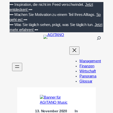
Zum
•••
Inspiration, die nicht im Feed verschwindet.
Jetzt
Inhalt
entdecken!
•••
springen
•••
Machen Sie Motivation zu einem Teil Ihres Alltags.
So
geht es!
•••
•••
Was Sie täglich sehen, prägt, was Sie täglich tun.
Jetzt
mehr erfahren!
•••
S
u
c
h
e
Management
n
Finanzen
Wirtschaft
Panorama
Glossar
13. November 2020
In