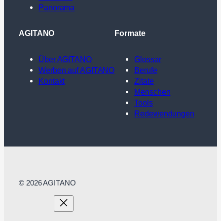
Panorama
AGITANO
Formate
Über AGITANO
Glossar
Werben auf AGITANO
Berufe
Kontakt
Zitate
Menschen
Tools
Redewendungen
© 2026 AGITANO