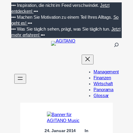
Zum
•••
Inspiration, die nicht im Feed verschwindet.
Jetzt
Inhalt
entdecken!
•••
springen
•••
Machen Sie Motivation zu einem Teil Ihres Alltags.
So
geht es!
•••
•••
Was Sie täglich sehen, prägt, was Sie täglich tun.
Jetzt
mehr erfahren!
•••
S
u
c
h
e
Management
n
Finanzen
Wirtschaft
Panorama
Glossar
24. Januar 2014
In