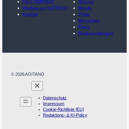
Über AGITANO
Glossar
Werben auf AGITANO
Berufe
Kontakt
Zitate
Menschen
Tools
Redewendungen
© 2026 AGITANO
Datenschutz
Impressum
Cookie-Richtlinie (EU)
Redaktions- & KI-Policy