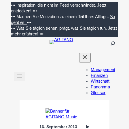
Zum
•••
Inspiration, die nicht im Feed verschwindet.
Jetzt
Inhalt
entdecken!
•••
springen
•••
Machen Sie Motivation zu einem Teil Ihres Alltags.
So
geht es!
•••
•••
Was Sie täglich sehen, prägt, was Sie täglich tun.
Jetzt
mehr erfahren!
•••
S
u
c
h
e
Management
n
Finanzen
Wirtschaft
Panorama
Glossar
16. September 2013
In