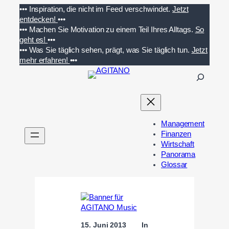
Zum
•••
Inspiration, die nicht im Feed verschwindet.
Jetzt
Inhalt
entdecken!
•••
springen
•••
Machen Sie Motivation zu einem Teil Ihres Alltags.
So
geht es!
•••
•••
Was Sie täglich sehen, prägt, was Sie täglich tun.
Jetzt
mehr erfahren!
•••
S
u
c
h
e
Management
n
Finanzen
Wirtschaft
Panorama
Glossar
15. Juni 2013
In