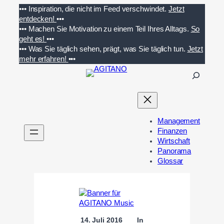
Zum
•••
Inspiration, die nicht im Feed verschwindet.
Jetzt
Inhalt
entdecken!
•••
springen
•••
Machen Sie Motivation zu einem Teil Ihres Alltags.
So
geht es!
•••
•••
Was Sie täglich sehen, prägt, was Sie täglich tun.
Jetzt
mehr erfahren!
•••
S
u
c
h
e
Management
n
Finanzen
Wirtschaft
Panorama
Glossar
14. Juli 2016
In