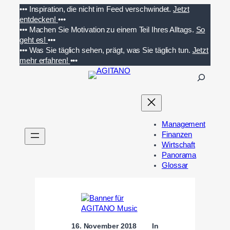
Zum
•••
Inspiration, die nicht im Feed verschwindet.
Jetzt
Inhalt
entdecken!
•••
springen
•••
Machen Sie Motivation zu einem Teil Ihres Alltags.
So
geht es!
•••
•••
Was Sie täglich sehen, prägt, was Sie täglich tun.
Jetzt
mehr erfahren!
•••
S
u
c
h
e
Management
n
Finanzen
Wirtschaft
Panorama
Glossar
16. November 2018
In