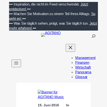
Zum
•••
Inspiration, die nicht im Feed verschwindet.
Jetzt
Inhalt
entdecken!
•••
springen
•••
Machen Sie Motivation zu einem Teil Ihres Alltags.
So
geht es!
•••
•••
Was Sie täglich sehen, prägt, was Sie täglich tun.
Jetzt
mehr erfahren!
•••
S
u
c
h
e
Management
n
Finanzen
Wirtschaft
Panorama
Glossar
15. Juni 2016
In