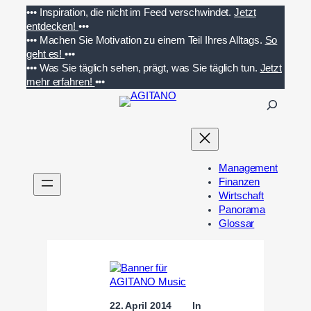
Zum
•••
Inspiration, die nicht im Feed verschwindet.
Jetzt
Inhalt
entdecken!
•••
springen
•••
Machen Sie Motivation zu einem Teil Ihres Alltags.
So
geht es!
•••
•••
Was Sie täglich sehen, prägt, was Sie täglich tun.
Jetzt
mehr erfahren!
•••
S
u
c
h
e
Management
n
Finanzen
Wirtschaft
Panorama
Glossar
22. April 2014
In