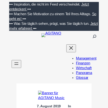
Zum
•••
Inspiration, die nicht im Feed verschwindet.
Jetzt
Inhalt
entdecken!
•••
springen
•••
Machen Sie Motivation zu einem Teil Ihres Alltags.
So
geht es!
•••
•••
Was Sie täglich sehen, prägt, was Sie täglich tun.
Jetzt
mehr erfahren!
•••
S
u
c
h
e
Management
n
Finanzen
Wirtschaft
Panorama
Glossar
7. August 2019
In