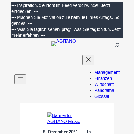
Zum
•••
Inspiration, die nicht im Feed verschwindet.
Jetzt
Inhalt
entdecken!
•••
springen
•••
Machen Sie Motivation zu einem Teil Ihres Alltags.
So
geht es!
•••
•••
Was Sie täglich sehen, prägt, was Sie täglich tun.
Jetzt
mehr erfahren!
•••
S
u
c
h
e
Management
n
Finanzen
Wirtschaft
Panorama
Glossar
9. Dezember 2021
In