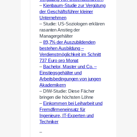
–
Kienbaum-Studie zur Vergütung
der Geschäftsführer kleiner
Unternehmen
– Studie: US-Soziologen erklären
rasanten Anstieg der
Managergehälter
–
89,7% der Auszubildenden
bestehen Ausbildung –
Verdienstmöglichkeit im Schnitt
737 Euro pro Monat
–
Bachelor, Master und Co. –
Einstiegsgehälter und
Arbeitsbedingungen von jungen
Akademikern
– DIW-Studie: Diese Fächer
bringen die höchsten Löhne
–
Einkommen bei Leiharbeit und
Fremdfirmeneinsatz für
Ingenieure, IT-Experten und
Techniker
–