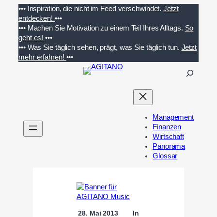
Zum
•••
Inspiration, die nicht im Feed verschwindet.
Jetzt
Inhalt
entdecken!
•••
springen
•••
Machen Sie Motivation zu einem Teil Ihres Alltags.
So
geht es!
•••
•••
Was Sie täglich sehen, prägt, was Sie täglich tun.
Jetzt
mehr erfahren!
•••
S
u
c
h
e
Management
n
Finanzen
Wirtschaft
Panorama
Glossar
28. Mai 2013
In