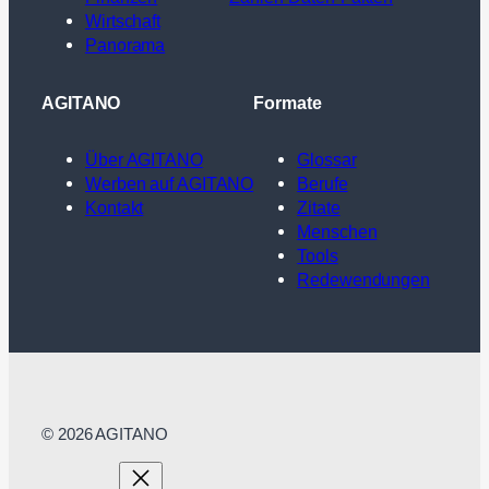
Wirtschaft
Panorama
AGITANO
Formate
Über AGITANO
Glossar
Werben auf AGITANO
Berufe
Kontakt
Zitate
Menschen
Tools
Redewendungen
© 2026 AGITANO