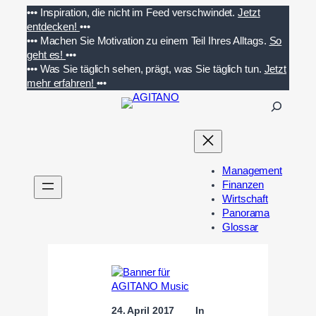
Zum
•••
Inspiration, die nicht im Feed verschwindet.
Jetzt
Inhalt
entdecken!
•••
springen
•••
Machen Sie Motivation zu einem Teil Ihres Alltags.
So
geht es!
•••
•••
Was Sie täglich sehen, prägt, was Sie täglich tun.
Jetzt
mehr erfahren!
•••
S
u
c
h
e
Management
n
Finanzen
Wirtschaft
Panorama
Glossar
24. April 2017
In