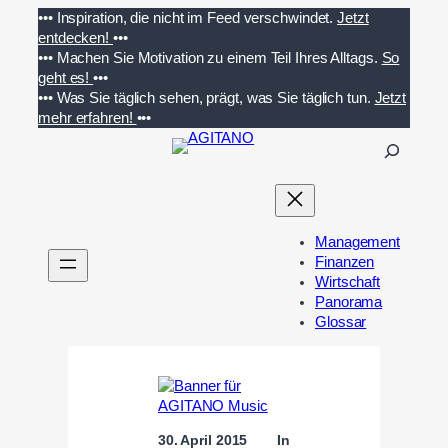
Zum
•••
Inspiration, die nicht im Feed verschwindet.
Jetzt
Inhalt
entdecken!
•••
springen
•••
Machen Sie Motivation zu einem Teil Ihres Alltags.
So
geht es!
•••
•••
Was Sie täglich sehen, prägt, was Sie täglich tun.
Jetzt
mehr erfahren!
•••
S
u
c
h
e
Management
n
Finanzen
Wirtschaft
Panorama
Glossar
30. April 2015
In