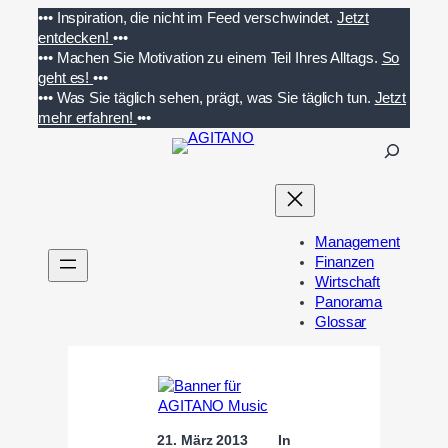
Zum
•••
Inspiration, die nicht im Feed verschwindet.
Jetzt
Inhalt
entdecken!
•••
springen
•••
Machen Sie Motivation zu einem Teil Ihres Alltags.
So
geht es!
•••
•••
Was Sie täglich sehen, prägt, was Sie täglich tun.
Jetzt
mehr erfahren!
•••
S
u
c
h
e
Management
n
Finanzen
Wirtschaft
Panorama
Glossar
21. März 2013
In