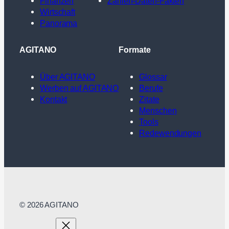
Finanzen
Zahlen-Daten-Fakten
Wirtschaft
Panorama
AGITANO
Formate
Über AGITANO
Glossar
Werben auf AGITANO
Berufe
Kontakt
Zitate
Menschen
Tools
Redewendungen
© 2026 AGITANO