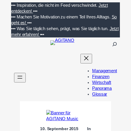
Zum
•••
Inspiration, die nicht im Feed verschwindet.
Jetzt
Inhalt
entdecken!
•••
springen
•••
Machen Sie Motivation zu einem Teil Ihres Alltags.
So
geht es!
•••
•••
Was Sie täglich sehen, prägt, was Sie täglich tun.
Jetzt
mehr erfahren!
•••
S
u
c
h
e
Management
n
Finanzen
Wirtschaft
Panorama
Glossar
10. September 2015
In