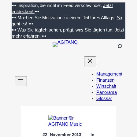
Zum
•••
Inspiration, die nicht im Feed verschwindet.
Jetzt
Inhalt
entdecken!
•••
springen
•••
Machen Sie Motivation zu einem Teil Ihres Alltags.
So
geht es!
•••
•••
Was Sie täglich sehen, prägt, was Sie täglich tun.
Jetzt
mehr erfahren!
•••
S
u
c
h
e
Management
n
Finanzen
Wirtschaft
Panorama
Glossar
22. November 2013
In