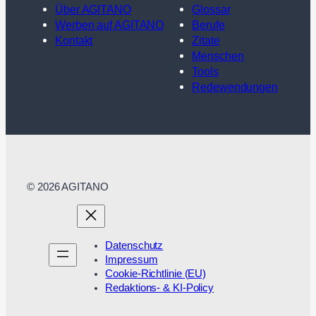
Über AGITANO
Glossar
Werben auf AGITANO
Berufe
Kontakt
Zitate
Menschen
Tools
Redewendungen
© 2026 AGITANO
Datenschutz
Impressum
Cookie-Richtlinie (EU)
Redaktions- & KI-Policy