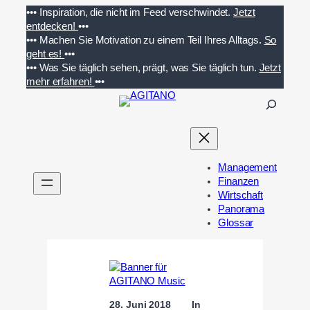
Zum
•••
Inspiration, die nicht im Feed verschwindet.
Jetzt
Inhalt
entdecken!
•••
springen
•••
Machen Sie Motivation zu einem Teil Ihres Alltags.
So
geht es!
•••
•••
Was Sie täglich sehen, prägt, was Sie täglich tun.
Jetzt
mehr erfahren!
•••
S
u
c
h
e
Management
n
Finanzen
Wirtschaft
Panorama
Glossar
28. Juni 2018
In