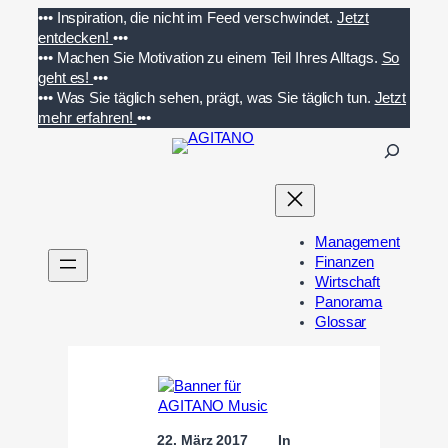
Zum
•••
Inspiration, die nicht im Feed verschwindet.
Jetzt
Inhalt
entdecken!
•••
springen
•••
Machen Sie Motivation zu einem Teil Ihres Alltags.
So
geht es!
•••
•••
Was Sie täglich sehen, prägt, was Sie täglich tun.
Jetzt
mehr erfahren!
•••
S
u
c
h
e
Management
n
Finanzen
Wirtschaft
Panorama
Glossar
22. März 2017
In