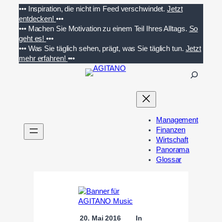
Zum
•••
Inspiration, die nicht im Feed verschwindet.
Jetzt
Inhalt
entdecken!
•••
springen
•••
Machen Sie Motivation zu einem Teil Ihres Alltags.
So
geht es!
•••
•••
Was Sie täglich sehen, prägt, was Sie täglich tun.
Jetzt
mehr erfahren!
•••
S
u
c
h
e
Management
n
Finanzen
Wirtschaft
Panorama
Glossar
20. Mai 2016
In