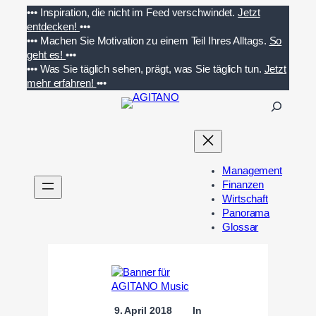
Zum
•••
Inspiration, die nicht im Feed verschwindet.
Jetzt
Inhalt
entdecken!
•••
springen
•••
Machen Sie Motivation zu einem Teil Ihres Alltags.
So
geht es!
•••
•••
Was Sie täglich sehen, prägt, was Sie täglich tun.
Jetzt
mehr erfahren!
•••
S
u
c
h
e
Management
n
Finanzen
Wirtschaft
Panorama
Glossar
9. April 2018
In