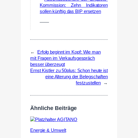
Kommission: Zehn Indikatoren
sollen künftig das BIP ersetzen
——
←
Erfolg beginnt im Kopf: Wie man
mit Fragen im Verkaufsgespräch
besser überzeugt
Ernst Kistler zu 50plus: Schon heute ist
eine Alterung der Belegschaften
festzustellen
→
Ähnliche Beiträge
Energie & Umwelt