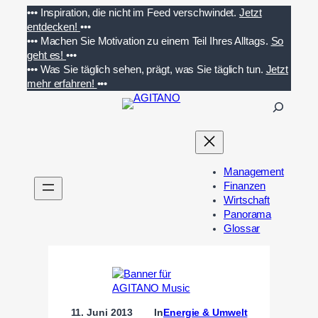
Zum
•••
Inspiration, die nicht im Feed verschwindet.
Jetzt
Inhalt
entdecken!
•••
springen
•••
Machen Sie Motivation zu einem Teil Ihres Alltags.
So
geht es!
•••
•••
Was Sie täglich sehen, prägt, was Sie täglich tun.
Jetzt
mehr erfahren!
•••
S
u
c
h
e
Management
n
Finanzen
Wirtschaft
Panorama
Glossar
11. Juni 2013
In
Energie & Umwelt